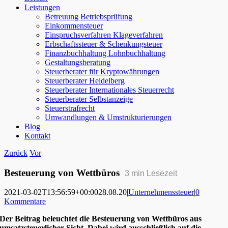
Leistungen
Betreuung Betriebsprüfung
Einkommensteuer
Einspruchsverfahren Klageverfahren
Erbschaftssteuer & Schenkungsteuer
Finanzbuchhaltung Lohnbuchhaltung
Gestaltungsberatung
Steuerberater für Kryptowährungen
Steuerberater Heidelberg
Steuerberater Internationales Steuerrecht
Steuerberater Selbstanzeige
Steuerstrafrecht
Umwandlungen & Umstrukturierungen
Blog
Kontakt
Zurück
Vor
Besteuerung von Wettbüros
3
min Lesezeit
2021-03-02T13:56:59+00:00
28.08.20
|
Unternehmenssteuer
|
0
Kommentare
Der Beitrag beleuchtet die Besteuerung von Wettbüros aus
umsatzsteuerlicher Sicht. Dabei wird ausschließlich auf die