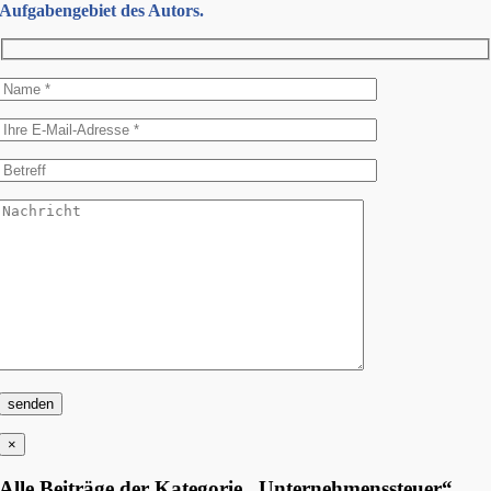
Aufgabengebiet des Autors.
×
Alle Beiträge der Kategorie „Unternehmenssteuer“