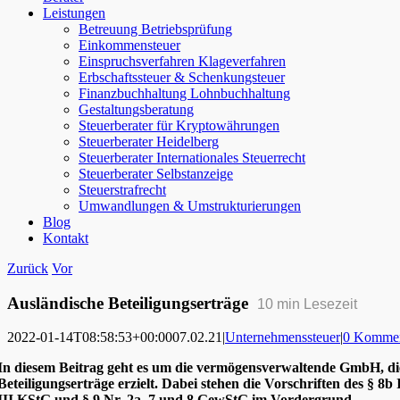
Leistungen
Betreuung Betriebsprüfung
Einkommensteuer
Einspruchsverfahren Klageverfahren
Erbschaftssteuer & Schenkungsteuer
Finanzbuchhaltung Lohnbuchhaltung
Gestaltungsberatung
Steuerberater für Kryptowährungen
Steuerberater Heidelberg
Steuerberater Internationales Steuerrecht
Steuerberater Selbstanzeige
Steuerstrafrecht
Umwandlungen & Umstrukturierungen
Blog
Kontakt
Zurück
Vor
Ausländische Beteiligungserträge
10
min Lesezeit
2022-01-14T08:58:53+00:00
07.02.21
|
Unternehmenssteuer
|
0 Kommen
In diesem Beitrag geht es um die vermögensverwaltende GmbH, di
Beteiligungserträge erzielt. Dabei stehen die Vorschriften des § 8b 
III KStG und § 9 Nr. 2a, 7 und 8 GewStG im Vordergrund.