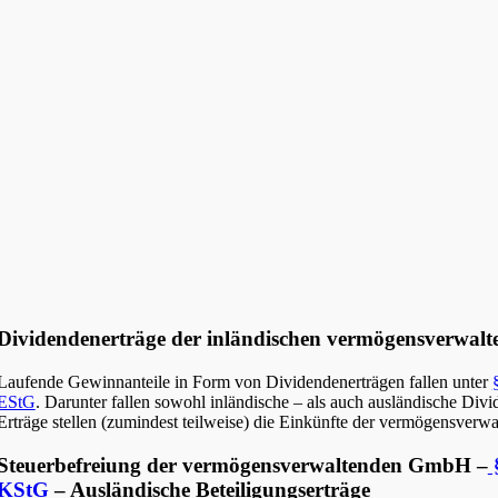
Dividendenerträge der inländischen vermögensverwa
Laufende Gewinnanteile in Form von Dividendenerträgen fallen unter
EStG
. Darunter fallen sowohl inländische – als auch ausländische Divi
Erträge stellen (zumindest teilweise) die Einkünfte der vermögensver
Steuerbefreiung der vermögensverwaltenden GmbH –
§
KStG
– Ausländische Beteiligungserträge