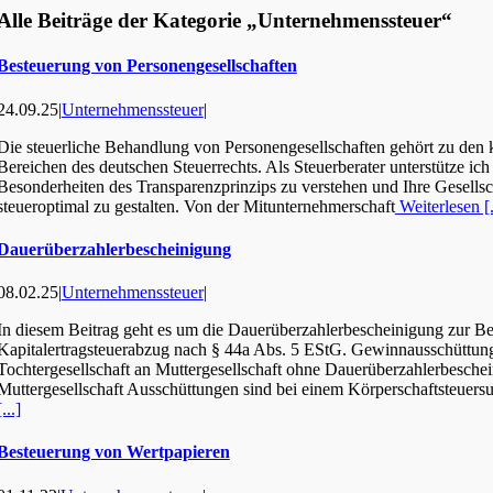
Alle Beiträge der Kategorie „Unternehmenssteuer“
Besteuerung von Personengesellschaften
24.09.25
|
Unternehmenssteuer
|
Die steuerliche Behandlung von Personengesellschaften gehört zu den
Bereichen des deutschen Steuerrechts. Als Steuerberater unterstütze ich 
Besonderheiten des Transparenzprinzips zu verstehen und Ihre Gesellsc
steueroptimal zu gestalten. Von der Mitunternehmerschaft
Weiterlesen [.
Dauerüberzahlerbescheinigung
08.02.25
|
Unternehmenssteuer
|
In diesem Beitrag geht es um die Dauerüberzahlerbescheinigung zur B
Kapitalertragsteuerabzug nach § 44a Abs. 5 EStG. Gewinnausschüttun
Tochtergesellschaft an Muttergesellschaft ohne Dauerüberzahlerbesche
Muttergesellschaft Ausschüttungen sind bei einem Körperschaftsteuersu
[...]
Besteuerung von Wertpapieren