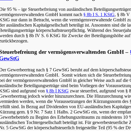
Die 95 % – ige Steuerbefreiung von ausländischen Beteiligungserträgen
vermögensverwaltenden GmbH kommt nach
§ 8b I S. 1 KStG
, § 8b V
KStG nur dann in Betracht, wenn die vermögensverwaltende GmbH zu
der ausländischen Kapitalgesellschaft beteiligt ist. Ansonsten sind die l
Beteiligungserträge körperschaftsteuerpflichtig. Während des Steuerjah
werden durch § 8b IV S. 6 KStG für Zwecke der Beteiligungshöhe auf
zurückbezogen.
Steuerbefreiung der vermögensverwaltenden GmbH –
GewStG
Der Gewerbeertrag nach § 7 GewStG beruht auf dem körperschaftsteu
vermögensverwaltenden GmbH. Somit wirken sich die Steuerbefreiun
bei der vermögensverwaltenden GmbH in gleicher Weise auch auf die
ausländische Beteiligungserträge sind beim Vorliegen der Voraussetzun
KStG sind aufgrund von
§ 8b I KStG
zwar steuerfrei, aufgrund von §
Gewerbeertrag jedoch wieder hinzuzurechnen. Die Hinzurechnung wir
vermieden werden, wenn die Voraussetzungen der Kürzungsnorm des 
erfüllt sind. In Bezug auf Dividenden von EU-ausländischen Kapitalgese
Kürzung gem. § 9 Nr. 7 Satz 1 Halbs. 2 GewStG ein, wenn der empfa
Gewerbebetrieb zu Beginn des Erhebungszeitraums zu mindestens 10 
ausländischen Tochtergesellschaft beteiligt ist. Für gewerbesteuerlich
Nr. 5 GewStG der körperschaftsteuerlich freigestellte Teil (95 % der D