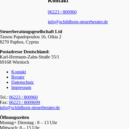
Kontakt
06223 / 800960
info@schildhorn-steuerberater.de
Steuerberatungsgesellschaft Ltd
Tassou Papadopoulou 16, Oikia 2
8270 Paphos, Cyprus
Postadresse Deutschland:
Karl-Hermann-Zahn-Straße 55/1
69168 Wiesloch
Kontakt
Berater
Datenschutz
Impressum
Tel.:
06223 / 800960
Fax:
06223 / 8009699
info@schildhorn-steuerberater.de
Öffnungszeiten
Montag+ Dienstag : 8 – 13 Uhr
Mittwoch: 8 – 15 Uhr