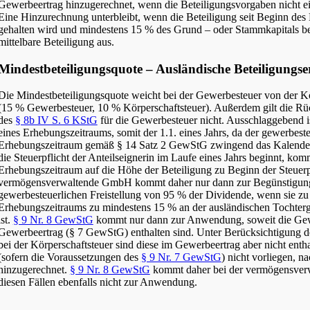
Gewerbeertrag hinzugerechnet, wenn die Beteiligungsvorgaben nicht e
Eine Hinzurechnung unterbleibt, wenn die Beteiligung seit Beginn des
gehalten wird und mindestens 15 % des Grund – oder Stammkapitals betr
mittelbare Beteiligung aus.
Mindestbeteiligungsquote – Ausländische Beteiligungse
Die Mindestbeteiligungsquote weicht bei der Gewerbesteuer von der Kö
(15 % Gewerbesteuer, 10 % Körperschaftsteuer). Außerdem gilt die Rü
des
§ 8b IV S. 6 KStG
für die Gewerbesteuer nicht. Ausschlaggebend i
eines Erhebungszeitraums, somit der 1.1. eines Jahrs, da der gewerbeste
Erhebungszeitraum gemäß § 14 Satz 2 GewStG zwingend das Kalender
die Steuerpflicht der Anteilseignerin im Laufe eines Jahrs beginnt, komm
Erhebungszeitraum auf die Höhe der Beteiligung zu Beginn der Steuerpf
vermögensverwaltende GmbH kommt daher nur dann zur Begünstigung
gewerbesteuerlichen Freistellung von 95 % der Dividende, wenn sie zu
Erhebungszeitraums zu mindestens 15 % an der ausländischen Tochterges
ist.
§ 9 Nr. 8 GewStG
kommt nur dann zur Anwendung, soweit die Gew
Gewerbeertrag (§ 7 GewStG) enthalten sind. Unter Berücksichtigung de
bei der Körperschaftsteuer sind diese im Gewerbeertrag aber nicht enth
(sofern die Voraussetzungen des
§ 9 Nr. 7 GewStG
) nicht vorliegen, 
hinzugerechnet.
§ 9 Nr. 8 GewStG
kommt daher bei der vermögensve
diesen Fällen ebenfalls nicht zur Anwendung.