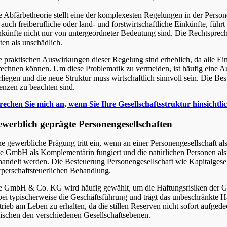
e Abfärbetheorie stellt eine der komplexesten Regelungen in der Perso
 auch freiberufliche oder land- und forstwirtschaftliche Einkünfte, führ
nkünfte nicht nur von untergeordneter Bedeutung sind. Die Rechtsprec
ten als unschädlich.
e praktischen Auswirkungen dieser Regelung sind erheblich, da alle E
rechnen können. Um diese Problematik zu vermeiden, ist häufig eine Aus
rliegen und die neue Struktur muss wirtschaftlich sinnvoll sein. Die Be
enzen zu beachten sind.
rechen Sie mich an, wenn Sie Ihre Gesellschaftsstruktur hinsich
werblich geprägte Personengesellschaften
ne gewerbliche Prägung tritt ein, wenn an einer Personengesellschaft als
ne GmbH als Komplementärin fungiert und die natürlichen Personen als 
handelt werden. Die Besteuerung Personengesellschaft wie Kapitalgesells
rperschaftsteuerlichen Behandlung.
e GmbH & Co. KG wird häufig gewählt, um die Haftungsrisiken der Ges
bei typischerweise die Geschäftsführung und trägt das unbeschränkte H
trieb am Leben zu erhalten, da die stillen Reserven nicht sofort auf
ischen den verschiedenen Gesellschaftsebenen.