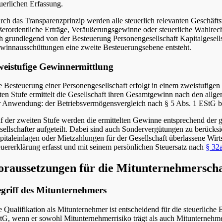
euerlichen Erfassung.
rch das Transparenzprinzip werden alle steuerlich relevanten Geschäftsv
ßerordentliche Erträge, Veräußerungsgewinne oder steuerliche Wahlrecht
ch grundlegend von der Besteuerung Personengesellschaft Kapitalgesells
winnausschüttungen eine zweite Besteuerungsebene entsteht.
eistufige Gewinnermittlung
e Besteuerung einer Personengesellschaft erfolgt in einem zweistufigen
sten Stufe ermittelt die Gesellschaft ihren Gesamtgewinn nach den al
r Anwendung: der Betriebsvermögensvergleich nach § 5 Abs. 1 EStG b
f der zweiten Stufe werden die ermittelten Gewinne entsprechend der
sellschafter aufgeteilt. Dabei sind auch Sondervergütungen zu berücksi
pitaleinlagen oder Mietzahlungen für der Gesellschaft überlassene Wirts
euererklärung erfasst und mit seinem persönlichen Steuersatz nach
§ 32
oraussetzungen für die Mitunternehmerscha
griff des Mitunternehmers
e Qualifikation als Mitunternehmer ist entscheidend für die steuerliche
tG, wenn er sowohl Mitunternehmerrisiko trägt als auch Mitunternehmer