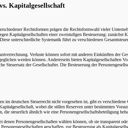
s. Kapitalgesellschaft
erschiedener Rechtsformen prägen die Rechtsformwahl vieler Unterneh
rliegen Kapitalgesellschaften einer zweistufigen Besteuerung: zunächs
 Diese unterschiedliche Systematik führt zu verschiedenen Gesamtste
erlustverrechnung. Verluste können sofort mit anderen Einkünften der Ge
geglichen werden können. Andererseits bieten Kapitalgesellschaften Vo
nliche Steuersatz der Gesellschafter. Die Besteuerung der Personengesel
en im deutschen Steuerrecht nicht vorgesehen ist, gibt es verschiedene
Kapitalgesellschaft, wobei die stillen Reserven unter bestimmten Vorau
en, die steuerlich ähnlich wie eine Personengesellschaftsbeteiligung beh
 bei denen Personengesellschaften wählen können, ob sie transparent o
 Personengesellschaften geschaffen, zur Besteuerung als Kapitalgesell