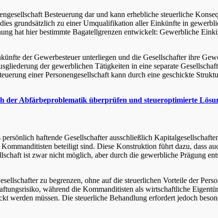
nengesellschaft Besteuerung dar und kann erhebliche steuerliche Konse
t dies grundsätzlich zu einer Umqualifikation aller Einkünfte in gewerbl
hung hat hier bestimmte Bagatellgrenzen entwickelt: Gewerbliche Eink
inkünfte der Gewerbesteuer unterliegen und die Gesellschafter ihre G
gliederung der gewerblichen Tätigkeiten in eine separate Gesellschaft 
steuerung einer Personengesellschaft kann durch eine geschickte Struktu
tlich der Abfärbeproblematik überprüfen und steueroptimierte Lös
 persönlich haftende Gesellschafter ausschließlich Kapitalgesellschafte
Kommanditisten beteiligt sind. Diese Konstruktion führt dazu, dass auc
chaft ist zwar nicht möglich, aber durch die gewerbliche Prägung entst
ellschafter zu begrenzen, ohne auf die steuerlichen Vorteile der Pe
aftungsrisiko, während die Kommanditisten als wirtschaftliche Eigentüm
gedeckt werden müssen. Die steuerliche Behandlung erfordert jedoch b