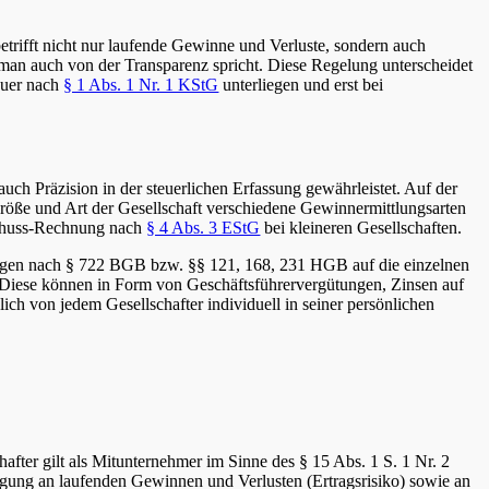
betrifft nicht nur laufende Gewinne und Verluste, sondern auch
b man auch von der Transparenz spricht. Diese Regelung unterscheidet
teuer nach
§ 1 Abs. 1 Nr. 1 KStG
unterliegen und erst bei
uch Präzision in der steuerlichen Erfassung gewährleistet. Auf der
röße und Art der Gesellschaft verschiedene Gewinnermittlungsarten
schuss-Rechnung nach
§ 4 Abs. 3 EStG
bei kleineren Gesellschaften.
mungen nach § 722 BGB bzw. §§ 121, 168, 231 HGB auf die einzelnen
n. Diese können in Form von Geschäftsführervergütungen, Zinsen auf
ich von jedem Gesellschafter individuell in seiner persönlichen
hafter gilt als Mitunternehmer im Sinne des § 15 Abs. 1 S. 1 Nr. 2
igung an laufenden Gewinnen und Verlusten (Ertragsrisiko) sowie an