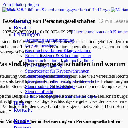
Zum Inhalt springen
Zurück
Vor
Kanzlei
Besteuerung von Personengesellschaften
12
min Leseze
Berater
2025-09-26T09:41:10+00:00
24.09.25
|
Unternehmenssteuer
|
0 Kommen
Leistungen
Betreuung Betriebsprüfung
e steuerliche Behandlung von Personengesellschaften gehört zu den komp
Einkommensteuer
rstehen und Ihre Gesellschaftsstruktur steueroptimal zu gestalten. Von 
Einspruchsverfahren Klageverfahren
rsonengesellschaft.
Erbschaftssteuer & Schenkungsteuer
Finanzbuchhaltung Lohnbuchhaltung
as sind Personengesellschaften und warum i
Gestaltungsberatung
Steuerberater für Kryptowährungen
Steuerberater Heidelberg
steuerung von Personengesellschaften stellt eine weit verbreitete Rech
Steuerberater Internationales Steuerrecht
ders als bei Kapitalgesellschaften erfolgt die steuerliche Behandlung 
Steuerberater Selbstanzeige
utsche Steuersystem und macht die Materie zu einem der komplexeste
Steuerstrafrecht
pische Beispiele für Personengesellschaften sind die Gesellschaft bü
Umwandlungen & Umstrukturierungen
vilrechtlich als eigenständige Rechtssubjekte gelten, werden sie steue
Blog
d Verluste direkt den Gesellschaftern zugerechnet werden. Diese Beso
Kontakt
ater.
Kanzlei
in Video zum Thema Besteuerung von Personengesellschaften: