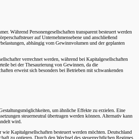
mer. Während Personengesellschaften transparent besteuert werden
t Körperschaftsteuer auf Unternehmensebene und anschließend
uerbelastungen, abhängig vom Gewinnvolumen und der geplanten
sellschafter verrechnet werden, während bei Kapitalgesellschaften
rteile bei der Thesaurierung von Gewinnen, da die
lschaften erweist sich besonders bei Betrieben mit schwankenden
 Gestaltungsmöglichkeiten, um ähnliche Effekte zu erzielen. Eine
ssetzungen steuerneutral übertragen werden können. Alternativ kann
andelt wird.
der wie Kapitalgesellschaften besteuert werden möchten. Deutschland
schaft zu optieren. Durch den Wechsel des steuerrechtlichen Regimes