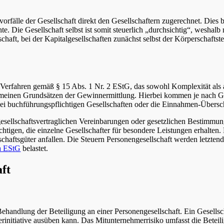
orfälle der Gesellschaft direkt den Gesellschaftern zugerechnet. Dies 
e. Die Gesellschaft selbst ist somit steuerlich „durchsichtig“, weshal
chaft, bei der Kapitalgesellschaften zunächst selbst der Körperschafts
 Verfahren gemäß § 15 Abs. 1 Nr. 2 EStG, das sowohl Komplexität als a
lgemeinen Grundsätzen der Gewinnermittlung. Hierbei kommen je nach G
ei buchführungspflichtigen Gesellschaften oder die Einnahmen-Über
 gesellschaftsvertraglichen Vereinbarungen oder gesetzlichen Bestim
chtigen, die einzelne Gesellschafter für besondere Leistungen erhalte
chaftsgüter anfallen. Die Steuern Personengesellschaft werden letztendl
a EStG
belastet.
ft
 Behandlung der Beteiligung an einer Personengesellschaft. Ein Gesellsc
initiative ausüben kann. Das Mitunternehmerrisiko umfasst die Beteil