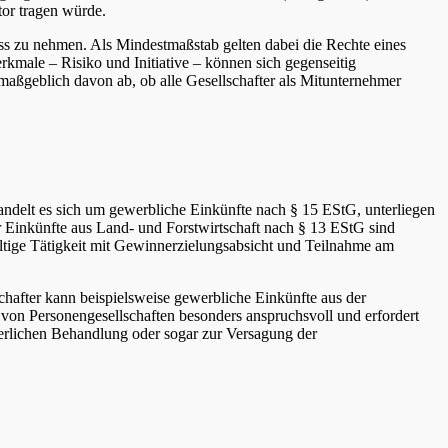
tor tragen würde.
uss zu nehmen. Als Mindestmaßstab gelten dabei die Rechte eines
male – Risiko und Initiative – können sich gegenseitig
maßgeblich davon ab, ob alle Gesellschafter als Mitunternehmer
Handelt es sich um gewerbliche Einkünfte nach § 15 EStG, unterliegen
 Einkünfte aus Land- und Forstwirtschaft nach § 13 EStG sind
altige Tätigkeit mit Gewinnerzielungsabsicht und Teilnahme am
chafter kann beispielsweise gewerbliche Einkünfte aus der
 von Personengesellschaften besonders anspruchsvoll und erfordert
uerlichen Behandlung oder sogar zur Versagung der