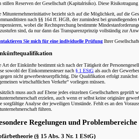
n stillen Reserven der Gesellschaft (Kapitalrisiko). Diese Risikotragu
e Mitunternehmerinitiative bezieht sich auf die Möglichkeit, auf die G
mmanditisten nach §§ 164 ff. HGB, der zumindest bei grundlegenden G
mpensieren, wobei die Rechtsprechung bestimmte Mindestanforderungen 
nzustufen sind, da nur dann das Transparenzprinzip vollständig zur A
ntaktieren Sie mich für eine individuelle Prüfung
Ihrer Gesellschaft
nkünftequalifikation
e Art der Einkünfte bestimmt sich nach der Tätigkeit der Personengesel
ese sowohl der Einkommensteuer nach
§ 1 EStG
als auch der Gewerbe
ngegen nicht gewerbesteuerpflichtig. Die Qualifikation erfolgt zunäch
lgemeinen wirtschaftlichen Verkehr“ vorliegen müssen.
sätzlich muss auch auf Ebene jedes einzelnen Gesellschafters geprüft w
tunternehmerschaft erzielen, auch wenn er selbst keine originäre gewer
ne sorgfältige Analyse der jeweiligen Umstände. Fehlt es an den Vorau
tunternehmerschaft führen.
esondere Regelungen und Problembereiche
färbetheorie (§ 15 Abs. 3 Nr. 1 EStG)