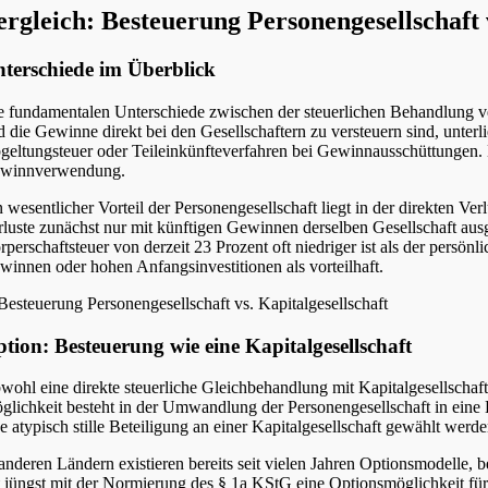
ergleich: Besteuerung Personengesellschaft v
terschiede im Überblick
e fundamentalen Unterschiede zwischen der steuerlichen Behandlung v
d die Gewinne direkt bei den Gesellschaftern zu versteuern sind, unte
geltungsteuer oder Teileinkünfteverfahren bei Gewinnausschüttungen.
winnverwendung.
n wesentlicher Vorteil der Personengesellschaft liegt in der direkten V
rluste zunächst nur mit künftigen Gewinnen derselben Gesellschaft aus
rperschaftsteuer von derzeit 23 Prozent oft niedriger ist als der persö
winnen oder hohen Anfangsinvestitionen als vorteilhaft.
tion: Besteuerung wie eine Kapitalgesellschaft
wohl eine direkte steuerliche Gleichbehandlung mit Kapitalgesellschaft
glichkeit besteht in der Umwandlung der Personengesellschaft in eine 
ne atypisch stille Beteiligung an einer Kapitalgesellschaft gewählt werd
 anderen Ländern existieren bereits seit vielen Jahren Optionsmodelle,
t jüngst mit der Normierung des § 1a KStG eine Optionsmöglichkeit für