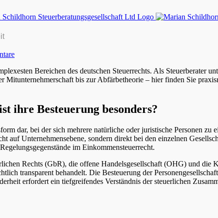
it
tare
lexesten Bereichen des deutschen Steuerrechts. Als Steuerberater unte
der Mitunternehmerschaft bis zur Abfärbetheorie – hier finden Sie praxi
st ihre Besteuerung besonders?
tsform dar, bei der sich mehrere natürliche oder juristische Personen
nicht auf Unternehmensebene, sondern direkt bei den einzelnen Gesells
n Regelungsgegenstände im Einkommensteuerrecht.
rgerlichen Rechts (GbR), die offene Handelsgesellschaft (OHG) und di
rrechtlich transparent behandelt. Die Besteuerung der Personengesells
nderheit erfordert ein tiefgreifendes Verständnis der steuerlichen Zu