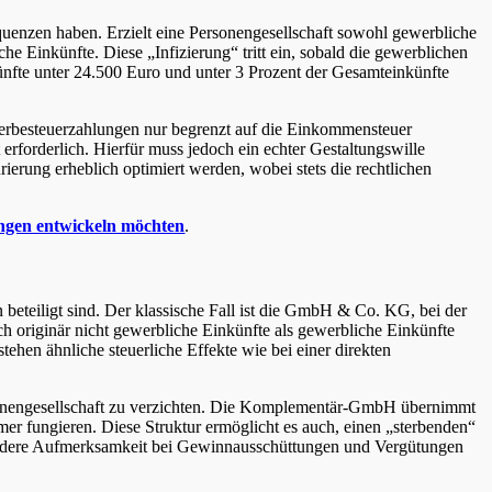
quenzen haben. Erzielt eine Personengesellschaft sowohl gewerbliche
iche Einkünfte. Diese „Infizierung“ tritt ein, sobald die gewerblichen
ünfte unter 24.500 Euro und unter 3 Prozent der Gesamteinkünfte
ewerbesteuerzahlungen nur begrenzt auf die Einkommensteuer
erforderlich. Hierfür muss jedoch ein echter Gestaltungswille
rierung erheblich optimiert werden, wobei stets die rechtlichen
ungen entwickeln möchten
.
n beteiligt sind. Der klassische Fall ist die GmbH & Co. KG, bei der
h originär nicht gewerbliche Einkünfte als gewerbliche Einkünfte
ehen ähnliche steuerliche Effekte wie bei einer direkten
rsonengesellschaft zu verzichten. Die Komplementär-GmbH übernimmt
er fungieren. Diese Struktur ermöglicht es auch, einen „sterbenden“
esondere Aufmerksamkeit bei Gewinnausschüttungen und Vergütungen