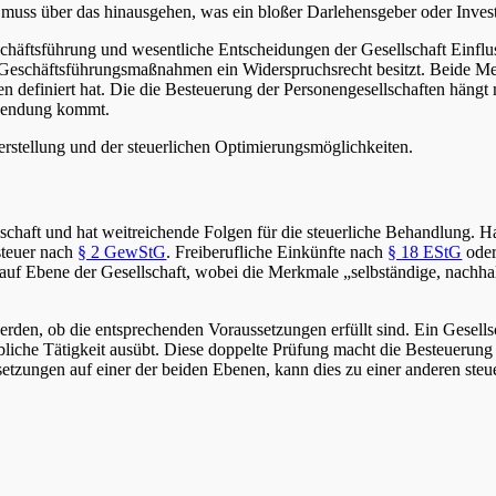
ng muss über das hinausgehen, was ein bloßer Darlehensgeber oder Inves
eschäftsführung und wesentliche Entscheidungen der Gesellschaft Einfl
eschäftsführungsmaßnahmen ein Widerspruchsrecht besitzt. Beide Merk
definiert hat. Die die Besteuerung der Personengesellschaften hängt 
nwendung kommt.
erstellung und der steuerlichen Optimierungsmöglichkeiten.
lschaft und hat weitreichende Folgen für die steuerliche Behandlung. 
steuer nach
§ 2 GewStG
. Freiberufliche Einkünfte nach
§ 18 EStG
oder
st auf Ebene der Gesellschaft, wobei die Merkmale „selbständige, nachh
erden, ob die entsprechenden Voraussetzungen erfüllt sind. Ein Gesells
bliche Tätigkeit ausübt. Diese doppelte Prüfung macht die Besteuerung
ssetzungen auf einer der beiden Ebenen, kann dies zu einer anderen ste