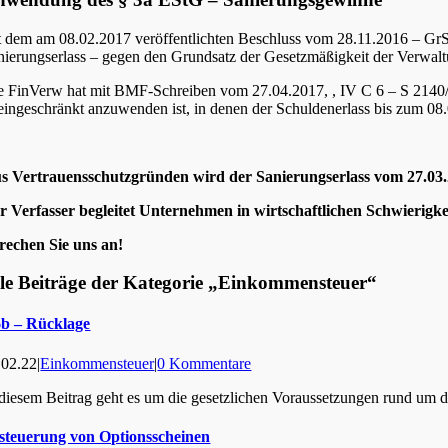
t dem am 08.02.2017 veröffentlichten Beschluss vom 28.11.2016 – Gr
nierungserlass – gegen den Grundsatz der Gesetzmäßigkeit der Verwalt
e FinVerw hat mit BMF-Schreiben vom 27.04.2017, , IV C 6 – S 2140/13
eingeschränkt anzuwenden ist, in denen der Schuldenerlass bis zum 08.
s Vertrauensschutzgründen wird der Sanierungserlass vom 27.03.
r Verfasser begleitet Unternehmen in wirtschaftlichen Schwierigk
rechen Sie uns an!
le Beiträge der Kategorie „Einkommensteuer“
6b – Rücklage
.02.22
|
Einkommensteuer
|
0 Kommentare
 diesem Beitrag geht es um die gesetzlichen Voraussetzungen rund um d
steuerung von Optionsscheinen