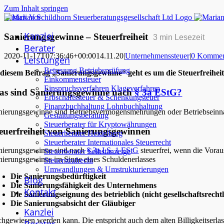
Zum Inhalt springen
Zurück
Vor
Kanzlei
Sanierungsgewinne – Steuerfreiheit
3
min Lesezeit
Berater
2020-11-17T07:36:46+00:00
14.11.20
|
Unternehmenssteuer
|
0 Kommen
Leistungen
Betreuung Betriebsprüfung
 diesem Beitrag „Sanierungsgewinne“ geht es um die Steuerfreihe
Einkommensteuer
Einspruchsverfahren Klageverfahren
as sind Sanierungsgewinne nach
§ 3a EStG?
Erbschaftssteuer & Schenkungsteuer
Finanzbuchhaltung Lohnbuchhaltung
nierungsgewinne sind Betriebsvermögensmehrungen oder Betriebsein
Gestaltungsberatung
Steuerberater für Kryptowährungen
euerfreiheit von Sanierungsgewinnen
Steuerberater Heidelberg
Steuerberater Internationales Steuerrecht
nierungsgewinne sind nach
§ 3a I S. 1 EStG
steuerfrei, wenn die Vorau
Steuerberater Selbstanzeige
nierungsgewinns im Sinne eines Schuldenerlasses
Steuerstrafrecht
Umwandlungen & Umstrukturierungen
Die Sanierungsbedürftigkeit
Blog
Die Sanierungsfähigkeit des Unternehmens
Kontakt
Die Sanierungseignung des betrieblich (nicht gesellschaftsrech
Die Sanierungsabsicht der Gläubiger
Kanzlei
chgewiesen werden kann. Die entspricht auch dem alten Billigkeitser