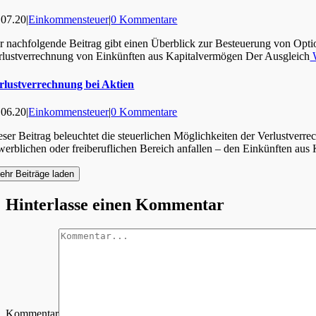
.07.20
|
Einkommensteuer
|
0 Kommentare
r nachfolgende Beitrag gibt einen Überblick zur Besteuerung von Opt
rlustverrechnung von Einkünften aus Kapitalvermögen Der Ausgleich
W
rlustverrechnung bei Aktien
.06.20
|
Einkommensteuer
|
0 Kommentare
eser Beitrag beleuchtet die steuerlichen Möglichkeiten der Verlustver
werblichen oder freiberuflichen Bereich anfallen – den Einkünften au
ehr Beiträge laden
Hinterlasse einen Kommentar
Kommentar