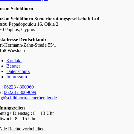
rian Schildhorn
rian Schildhorn Steuerberatungsgesellschaft Ltd
ssou Papadopoulou 16, Oikia 2
70 Paphos, Cyprus
stadresse Deutschland:
rl-Hermann-Zahn-Straße 55/1
168 Wiesloch
Kontakt
Berater
Datenschutz
Impressum
l.:
06223 / 800960
x:
06223 / 8009699
fo@schildhorn-steuerberater.de
fnungszeiten
ntag+ Dienstag : 8 – 13 Uhr
ttwoch: 8 – 15 Uhr
Alle Rechte vorbehalten.