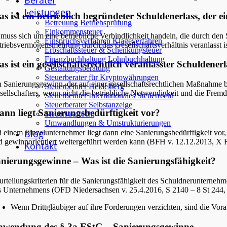
Berater
Leistungen
s ist ein betrieblich begründeter Schuldenerlass, der 
Betreuung Betriebsprüfung
Einkommensteuer
 muss sich um eine betriebliche Verbindlichkeit handeln, die durch den 
Einspruchsverfahren Klageverfahren
triebsvermögensmehrung durch das Gesellschaftsverhältnis veranlasst is
Erbschaftssteuer & Schenkungsteuer
Finanzbuchhaltung Lohnbuchhaltung
s ist ein gesellschaftsrechtlich veranlasster Schuldener
Gestaltungsberatung
Steuerberater für Kryptowährungen
n Sanierungsgewinn, der auf einer gesellschaftsrechtlichen Maßnahme b
Steuerberater Heidelberg
sellschafters, wenn nicht die betriebliche Notwendigkeit und die Frem
Steuerberater Internationales Steuerrecht
Steuerberater Selbstanzeige
nn liegt Sanierungsbedürftigkeit vor?
Steuerstrafrecht
Umwandlungen & Umstrukturierungen
Blog
i einem Einzelunternehmer liegt dann eine Sanierungsbedürftigkeit vor,
d gewinnorientiert weitergeführt werden kann (BFH v. 12.12.2013, X 
Kontakt
nierungsgewinne – Was ist die Sanierungsfähigkeit?
urteilungskriterien für die Sanierungsfähigkeit des Schuldnerunternehm
s Unternehmens (OFD Niedersachsen v. 25.4.2016, S 2140 – 8 St 244,
Wenn Drittgläubiger auf ihre Forderungen verzichten, sind die Vora
nwendung des § 3a EStG – Sanierungsgewinne